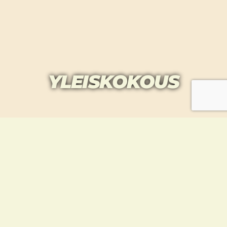
YLEISKOKOUS
Taekwondourheilijat 2011 Ry:n yleiskokous
järjestetään lauantaina 23.5. Osallistua voivat
kaikki jäsenmaksunsa maksaneet jäsenet ja
äänestysoikeus on kaikilla jäsenmaksun
maksaneilla täysi-ikäisillä jäsenillä.
Kokouksessa käsitellään sääntömääräiset