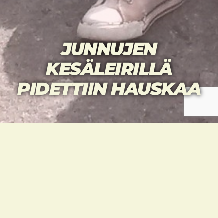
JUNNUJEN
KESÄLEIRILLÄ
PIDETTIIN HAUSKAA
Taekwondourheilijoiden perinteinen
kesänaloitus junnuharrastajien kanssa oli
tänäkin vuonna jymymenestys. Taekwondoa
ja ominaisuuksia harjoiteltiin yhteensä 10
treenin verran ja välissä aktiivisuutta
purettiin ulkoilemalla ja salilla leikkiessä.