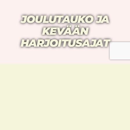
JOULUTAUKO JA
KEVÄÄN
HARJOITUSAJAT
JOULUNAIKAAN
TAEKWONDOURHEILIJAT
LOMALLA
Konalassa vietetään joulutaukoa
22.12.2016-
8.1.2017,
jolloin
salilla ei järjestetä normaaleja