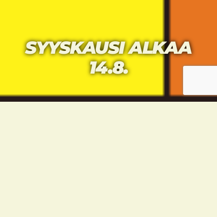
SYYSKAUSI ALKAA
14.8.
TAEKWONDOURHEILIJOID
EN SYYSKAUSI ALKAA
14.8. LUE TÄSTÄ
TÄRKEIMMÄT
UUDISTUKSET JA