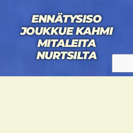
ENNÄTYSISO
JOUKKUE KAHMI
MITALEITA
NURTSILTA
HUIKEITA
JÄNNITYSNÄYTELMIÄ JA
MAHTAVAA FIILISTÄ
NURTZI OPEN 2019 -